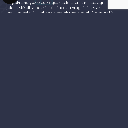
alapokra helyezte és kiegészítette a fenntarthatósági
jelentéstételt, a beszállítói láncok átvilágítását és az
adatszolgáltatási kötelezettségek rendszerét. A módosító
rendeletek és a társadalmi egyeztetés után 2025. június 17-én
az Országgyűlés ismét felülvizsgálta a szabályozási
kereteket. Ez hazánkban is a jogrend további finomítását
eredményezte. A változtatások középpontjában az
adminisztratív...
Tovább olvasom
ESG törvénymódosítás:
kevesebb teher, több
felkészülés
Az Országgyűlés 2025. június 17-én elfogadta az ESG törvény
újabb módosítását a 2026. évi költségvetési törvénycsomag
részeként. A változások több ponton is könnyítik az érintett
vállalkozások fenntarthatósági kötelezettségeit. A
szabályozás célja továbbra is az, hogy segítse a hazai
cégeket az európai ESG elvárások teljesítésében, miközben a
túlzott adminisztráció helyett a gyakorlati felkészülést helyezi
előtérbe. Ki...