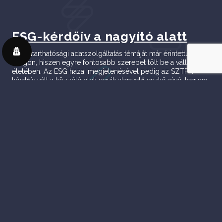
ESG-kérdőív a nagyító alatt
A fenntarthatósági adatszolgáltatás témáját már érintettük a
blogon, hiszen egyre fontosabb szerepet tölt be a vállalatok
életében. Az ESG hazai megjelenésével pedig az SZTFH
kérdőív vált a közzétételek egyik alapvető eszközévé, legyen
szó ESG-jelentésről vagy beszállítói átvilágításról. Az SZTFH
kérdőív három nagy témakörben gyűjt információt: a
környezeti, társadalmi és vállalatirányítási területeken.
Környezeti Pillér A környezeti...
Tovább olvasom
További esettanulmányok:
2022.11.09.
Műanyagfröccsöntés energiahatékonyságának
növelése
Azonnali megtérülés
27,9 t/év CO2 megtakarítás