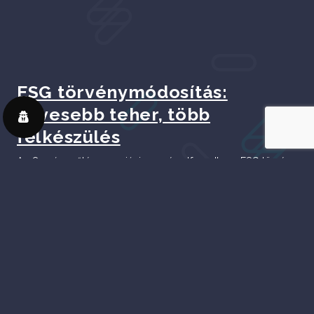
ESG törvénymódosítás:
kevesebb teher, több
felkészülés
Az Országgyűlés 2025. június 17-én elfogadta az ESG törvény
újabb módosítását a 2026. évi költségvetési törvénycsomag
részeként. A változások több ponton is könnyítik az érintett
vállalkozások fenntarthatósági kötelezettségeit. A
szabályozás célja továbbra is az, hogy segítse a hazai
cégeket az európai ESG elvárások teljesítésében, miközben a
túlzott adminisztráció helyett a gyakorlati felkészülést helyezi
előtérbe. Ki...
Tovább olvasom
További esettanulmányok: